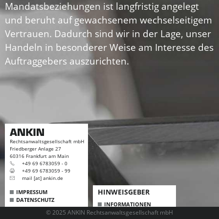
Mandatsbeziehungen ist langfristig angelegt
und beruht auf gewachsenem wechselseitigem
Vertrauen. Dadurch sind wir in der Lage, unser
Handeln in besonderer Weise am Interesse des
Auftraggebers auszurichten.
Rechtsanwaltsgesellschaft mbH
Friedberger Anlage 27
60316 Frankfurt am Main
+49 69 6783059 - 0
+49 69 6783059 - 99
mail
[at]
ankin.de
HINWEISGEBER
IMPRESSUM
DATENSCHUTZ
INFORMATIONEN
© 2025 ANKIN Rechtsanwaltsgesellschaft mbH
FORMULAR