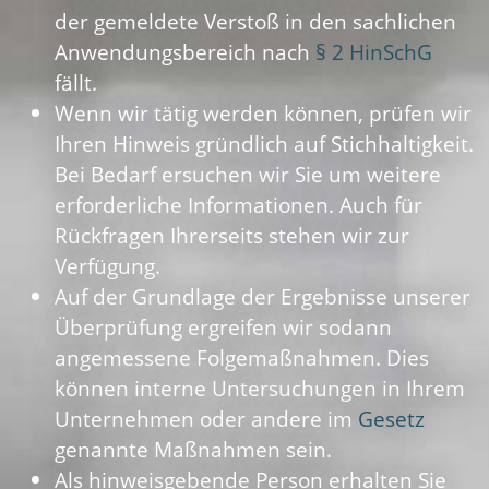
der gemeldete Verstoß in den sachlichen
Anwendungsbereich nach
§ 2 HinSchG
fällt.
Wenn wir tätig werden können, prüfen wir
Ihren Hinweis gründlich auf Stichhaltigkeit.
Bei Bedarf ersuchen wir Sie um weitere
erforderliche Informationen. Auch für
Rückfragen Ihrerseits stehen wir zur
Verfügung.
Auf der Grundlage der Ergebnisse unserer
Überprüfung ergreifen wir sodann
angemessene Folgemaßnahmen. Dies
können interne Untersuchungen in Ihrem
Unternehmen oder andere im
Gesetz
genannte Maßnahmen sein.
Als hinweisgebende Person erhalten Sie